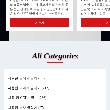
사용된 Cat 336D 336D2 336D2 336D2L 336 건
To CAT 320 발굴기
능
설 크롤러 발굴기 기계 최고의 작업 상태와 좋
에서 성능과 효율성으로
은 성능 신뢰할 수 있는 중국 공급업체에서 사
음은 몇 가지 주요 측
용 된 Cat 336D 발굴기 최고의 거래를 찾으십
전력과 첨단 수압을 
시오. 우리의 기계는 훌륭한 작동 상태이며 뛰
운 작업을 처리 할 수 
어난 성능을 제공합니다.신뢰성 있는 Used Cat
연료 효율성을 높이고 
더 보기
더 
336D 발굴기를 구입하여 건설 프로젝트를 향
영 비용을 줄이는 데 도
상시키십시오.. ...
업 현장의 정확성과 
CAT 등급 제어와 같
다. 4운영자 편안함: 
제어 및 향상된 운영자
을 줄이는 편안한 객실이 
All Categories
사용된 굴삭기 굴착기
(35)
사용된 코마츠 굴삭기
(213)
사용 된 CAT 발굴기
(366)
사용된 볼보 굴삭기
(97)