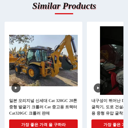
Similar Products
일본 오리지널 신세대 Cat 320GC 20톤
내구성이 뛰어난 DOO
중형 발굴기 크롤러 Cat 중고용 트랙터
굴착기, 도로 건설/
Cat320GC 크롤러 판매
용 중형 유압 굴착기
가장 좋은 가격 을 구하라
가장 좋은 가