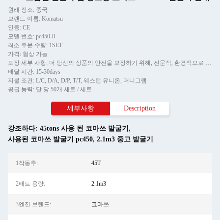
원래 장소: 중국
브랜드 이름: Komatsu
인증: CE
모델 번호: pc450-8
최소 주문 수량: 1SET
가격: 협상 가능
포장 세부 사항: 더 당신의 상품의 안전을 보장하기 위해, 전문적, 환경적으로 우호적이고 편리하고 효율적 패키징 서비스는 제공될 것입니다.
배달 시간: 15-30days
지불 조건: L/C, D/A, D/P, T/T, 웨스턴 유니온, 머니그램
공급 능력: 달 당 50개 세트 / 세트
세부사항
Description
강조하다:
45tons 사용 된 코마쓰 발굴기
,
사용된 코마쓰 발굴기 pc450
,
2.1m3 중고 발굴기
1작동추:
45T
2배트 용량:
2.1m3
3엔진 브랜드:
코마쓰