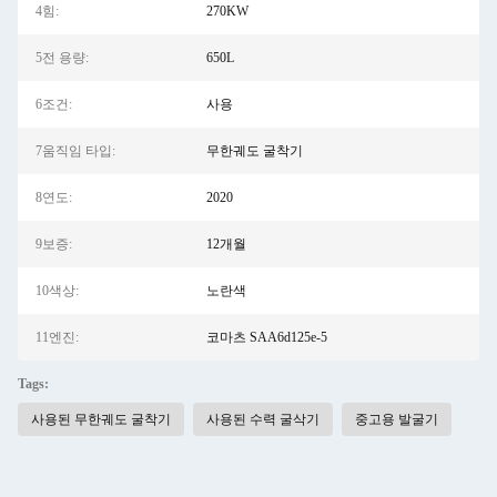
4힘:
270KW
5전 용량:
650L
6조건:
사용
7움직임 타입:
무한궤도 굴착기
8연도:
2020
9보증:
12개월
10색상:
노란색
11엔진:
코마츠 SAA6d125e-5
Tags:
사용된 무한궤도 굴착기
사용된 수력 굴삭기
중고용 발굴기