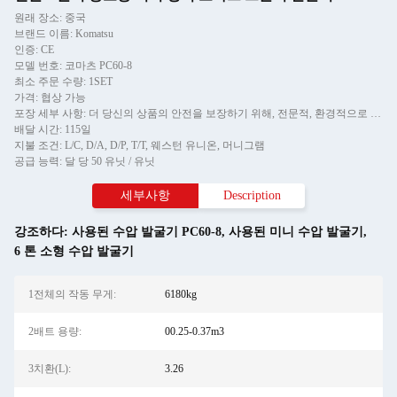
원래 장소: 중국
브랜드 이름: Komatsu
인증: CE
모델 번호: 코마츠 PC60-8
최소 주문 수량: 1SET
가격: 협상 가능
포장 세부 사항: 더 당신의 상품의 안전을 보장하기 위해, 전문적, 환경적으로 우호적이고 편리하고 효율적 패키징 서비스는 제공될 것입니다.
배달 시간: 115일
지불 조건: L/C, D/A, D/P, T/T, 웨스턴 유니온, 머니그램
공급 능력: 달 당 50 유닛 / 유닛
세부사항
Description
강조하다:
사용된 수압 발굴기 PC60-8
,
사용된 미니 수압 발굴기
,
6 톤 소형 수압 발굴기
1전체의 작동 무게:
6180kg
2배트 용량:
00.25-0.37m3
3치환(L):
3.26