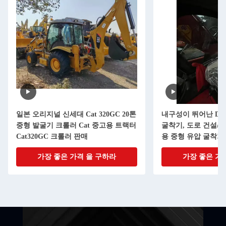
일본 오리지널 신세대 Cat 320GC 20톤
내구성이 뛰어난 DOO
중형 발굴기 크롤러 Cat 중고용 트랙터
굴착기, 도로 건설/
Cat320GC 크롤러 판매
용 중형 유압 굴착기
가장 좋은 가격 을 구하라
가장 좋은 가