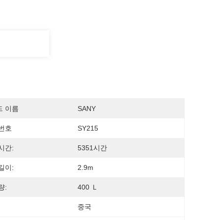
드 이름
SANY
번호
SY215
시간:
5351시간
길이:
2.9m
량:
400 Ｌ
중국