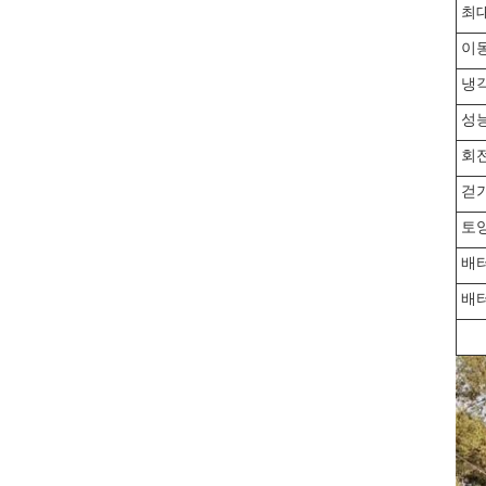
최대
이동
냉
성
회전
걷기
토양
배터
배터