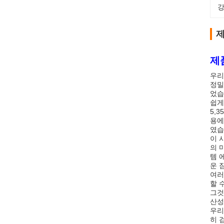
강
제
제
우리
정밀
었습
쉽게
5,
용에
였습
이 
의 
템 
운 
여러
할 
그것
산성
우리
히 