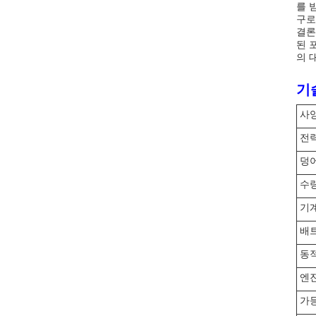
를 
구로
결론
된 
의 
기
사
전
덩
수량
기계
배트
동
엔
가등