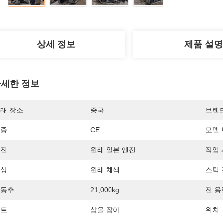
상세 정보
제품 설명
세한 정보
래 장소
중국
브랜
인증
CE
모델 
진:
원래 일본 엔진
작업 
상:
원래 채색
스틱 
동추:
21,000kg
전 용
트:
삽을 잡아
위치: