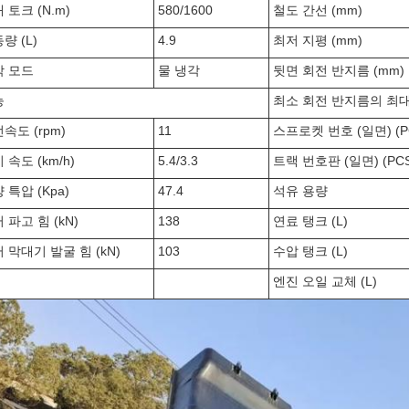
 토크 (N.m)
580/1600
철도 간선 (mm)
량 (L)
4.9
최저 지평 (mm)
각 모드
물 냉각
뒷면 회전 반지름 (mm)
능
최소 회전 반지름의 최대 
속도 (rpm)
11
스프로켓 번호 (일면) (P
 속도 (km/h)
5.4/3.3
트랙 번호판 (일면) (PCS
 특압 (Kpa)
47.4
석유 용량
 파고 힘 (kN)
138
연료 탱크 (L)
 막대기 발굴 힘 (kN)
103
수압 탱크 (L)
엔진 오일 교체 (L)