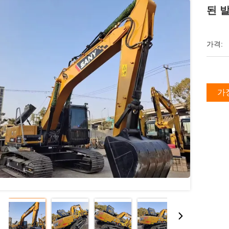
된 
가격:
가