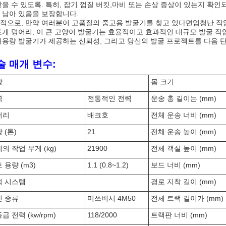
받을 수 있도록. 특히, 잡기 껍질 버킷,마비 또는 손상 증상이 있는지 확인
 남아 있음을 보장합니다.
적으로, 만약 여러분이 고품질의 중고용 발굴기를 찾고 있다면엄청난 작업 
포개 덩어리, 이 큰 고양이 발굴기는 효율적이고 효과적인 대규모 발굴 작
대용량 발굴기가 제공하는 신뢰성, 그리고 당신의 발굴 프로젝트를 다음 
술 매개 변수:
양
몸 크기
력
전통적인 전력
운송 총 길이는 (mm)
어리
배크호
전체 운송 너비 (mm)
 (톤)
21
전체 운송 높이 (mm)
의 작업 무게 (kg)
21900
전체 객실 높이 (mm)
 용량 (m3)
1.1 (0.8~1.2)
보드 너비 (mm)
적 시스템
경로 지착 길이 (mm)
진 종류
미쓰비시 4M50
전체 트랙 길이가 (mm)
급 전력 (kw/rpm)
118/2000
트랙판 너비 (mm)