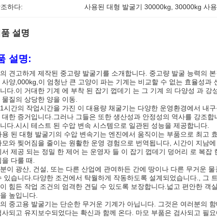
조하다:
사용된 대형 발굴기 30000kg
, 
30000kg 
품 설명
품 설명:
의 견고하게 제작된 중고량 발굴기를 소개합니다. 중고량 발굴 능력의 본
 사양,000kg,이 엄청난 큰 고양이 파는 기계는 비교할 수 없는 효율성
니다.이 거대한 기계 에 부착 된 잡기 껍데기 는 그 기계 의 다양성 과 강성
 물질의 상당한 양을 이동.
351시간의 작업시간을 가진 이 대용량 채굴기는 다양한 운영환경에서 내
 대한 증거입니다.그러나 그들은 또한 생산성과 안정성의 역사를 강조합니
니다.시시 테스트 된 수압 변속 시스템으로 일관된 성능을 제공합니다.
사용 된 대형 발굴기의 수압 변속기는 엔진에서 움직이는 부품으로 최고 
마모와 찢어짐을 줄이는 원활한 운영 경험으로 번역됩니다, 시간이 지남에
에서 제공 되는 정밀 한 제어 는 운영자 들 이 잡기 껍데기 덩어리 로 복잡 
짐을 다룰 때.
분이 광산, 건설, 또는 다른 산업에 관여하든 간에 땅이나 다른 무거운 
수 있습니다.다양한 조건에서 탁월하게 작동하도록 설계되었습니다., 그 트
이 힘든 작업 조건의 엄격한 견딜 수 있도록 보장합니다.넓고 편안한 객실
을 높입니다.
의 중고용 발굴기는 단순한 무거운 기계가 아닙니다. 그것은 여러분의 
검사되고 유지보수되었다는 확신과 함께 온다. 마모 부품은 검사되고 필요