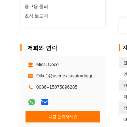
중고용 롤러
초침 불도저
저희와 연락
자
원
Miss. Coco
Oltx-1@usedexcavatordigger.com
엔
0086--15075896285
색
작
지금 연락하세요
배