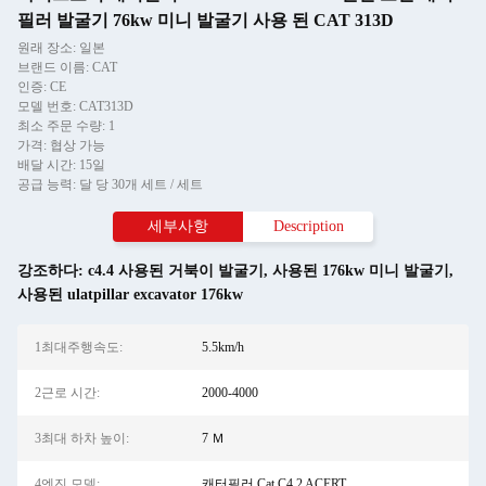
필러 발굴기 76kw 미니 발굴기 사용 된 CAT 313D
원래 장소: 일본
브랜드 이름: CAT
인증: CE
모델 번호: CAT313D
최소 주문 수량: 1
가격: 협상 가능
배달 시간: 15일
공급 능력: 달 당 30개 세트 / 세트
세부사항
Description
강조하다:
c4.4 사용된 거북이 발굴기
,
사용된 176kw 미니 발굴기
,
사용된 ulatpillar excavator 176kw
1최대주행속도:
5.5km/h
2근로 시간:
2000-4000
3최대 하차 높이:
7 Ｍ
4엔진 모델:
캐터필러 Cat C4.2 ACERT