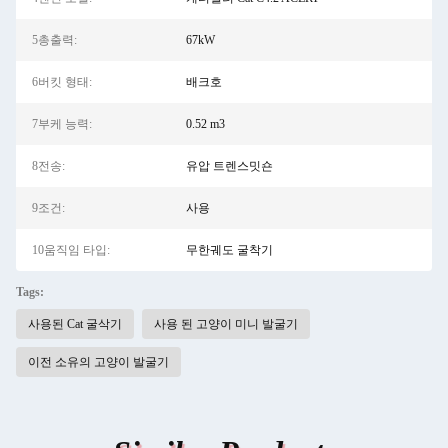
5총출력:
67kW
6버킷 형태:
배크호
7부케 능력:
0.52 m3
8전송:
유압 트렌스밋숀
9조건:
사용
10움직임 타입:
무한궤도 굴착기
Tags:
사용된 Cat 굴삭기
사용 된 고양이 미니 발굴기
이전 소유의 고양이 발굴기