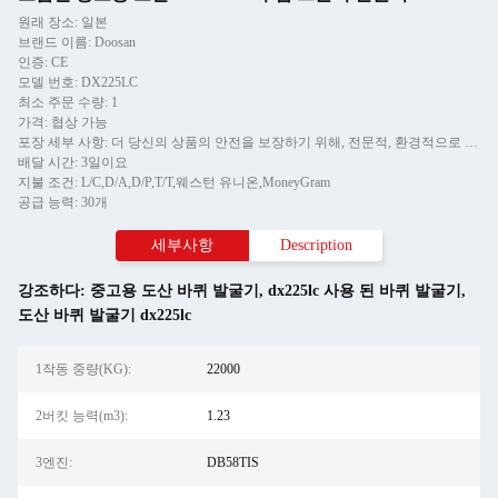
원래 장소: 일본
브랜드 이름: Doosan
인증: CE
모델 번호: DX225LC
최소 주문 수량: 1
가격: 협상 가능
포장 세부 사항: 더 당신의 상품의 안전을 보장하기 위해, 전문적, 환경적으로 우호적이고 편리하고 효율적 패키징 서비스는 제공될 것입니다.
배달 시간: 3일이요
지불 조건: L/C,D/A,D/P,T/T,웨스턴 유니온,MoneyGram
공급 능력: 30개
세부사항
Description
강조하다:
중고용 도산 바퀴 발굴기
,
dx225lc 사용 된 바퀴 발굴기
,
도산 바퀴 발굴기 dx225lc
1작동 중량(KG):
22000
2버킷 능력(m3):
1.23
3엔진:
DB58TIS