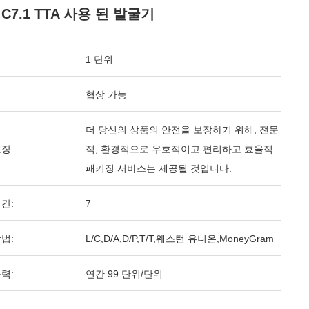
C7.1 TTA 사용 된 발굴기
1 단위
협상 가능
더 당신의 상품의 안전을 보장하기 위해, 전문
장:
적, 환경적으로 우호적이고 편리하고 효율적
패키징 서비스는 제공될 것입니다.
간:
7
법:
L/C,D/A,D/P,T/T,웨스턴 유니온,MoneyGram
력:
연간 99 단위/단위