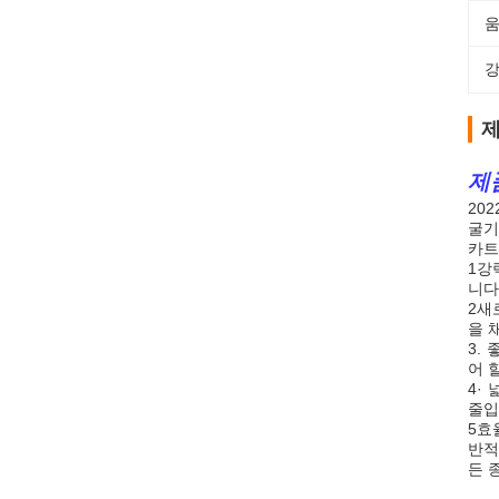
움
강
제
제
202
굴기
카트
1강
니다
2새
을 
3.
어 
4·
줄입
5효
반적
든 