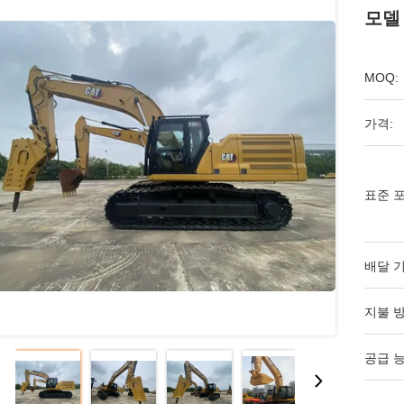
모델 
MOQ:
가격:
표준 포
배달 기
지불 방
공급 능