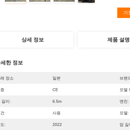
가
상세 정보
제품 설명
세한 정보
래 장소
일본
브랜
인증
CE
모델 
 길이:
6.5m
엔진:
건:
사용
모델:
도:
2022
암 길