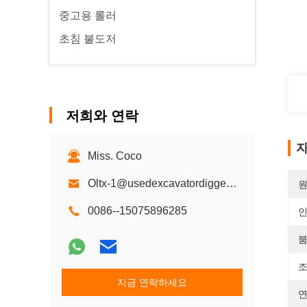
중고용 롤러
초침 불도저
저희와 연락
자
Miss. Coco
Oltx-1@usedexcavatordigger.com
원
0086--15075896285
붐
조
지금 연락하세요
연