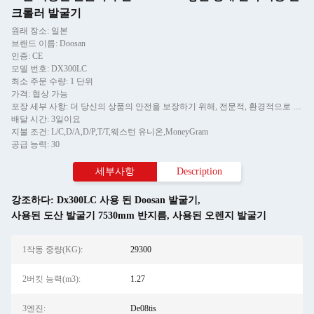
크롤러 발굴기
원래 장소: 일본
브랜드 이름: Doosan
인증: CE
모델 번호: DX300LC
최소 주문 수량: 1 단위
가격: 협상 가능
포장 세부 사항: 더 당신의 상품의 안전을 보장하기 위해, 전문적, 환경적으로 우호적이고 편리하고 효율적 패키징 서비스는 제공될 것입니다.
배달 시간: 3일이요
지불 조건: L/C,D/A,D/P,T/T,웨스턴 유니온,MoneyGram
공급 능력: 30
세부사항
Description
강조하다:
Dx300LC 사용 된 Doosan 발굴기
,
사용된 도산 발굴기 7530mm 반지름
,
사용된 오렌지 발굴기
1작동 중량(KG):
29300
2버킷 능력(m3):
1.27
3엔진:
De08tis