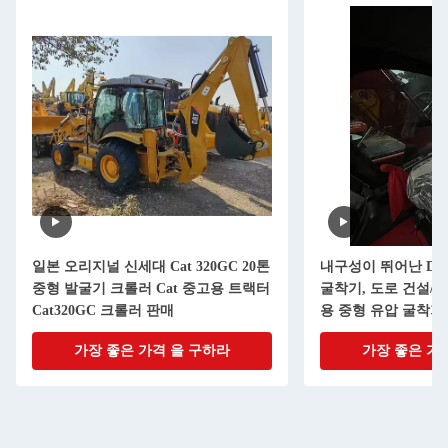
일본 오리지널 신세대 Cat 320GC 20톤
내구성이 뛰어난 DOO
중형 발굴기 크롤러 Cat 중고용 트랙터
굴착기, 도로 건설/
Cat320GC 크롤러 판매
용 중형 유압 굴착기
가장 좋은 가격 을 구하라
가장 좋은 가