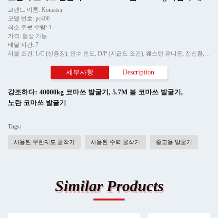
브랜드 이름: Komatsu
모델 번호: pc400
최소 주문 수량: 1
가격: 협상 가능
배달 시간: 7
지불 조건: L/C (신용장), 인수 인도, D/P (지급도 조건), 웨스턴 유니온, 전신환, 머니그램
세부사항
Description
강조하다:
40000kg 코마쓰 발굴기
,
5.7M 붐 코마쓰 발굴기
,
노란 코마쓰 발굴기
Tags:
사용된 무한궤도 굴착기
사용된 수력 굴삭기
중고용 발굴기
Similar Products