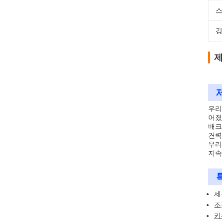
스
강
제
우리
어졌
배크
견력
우리
지속
제
조
키