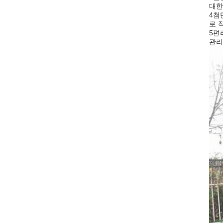
대한
4첨
로 
5편
관리