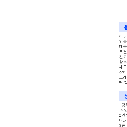
이 
었습
대규
조건
견고
할 
재구
장비
그래
떤 
1강
과 
2안
다.
3높