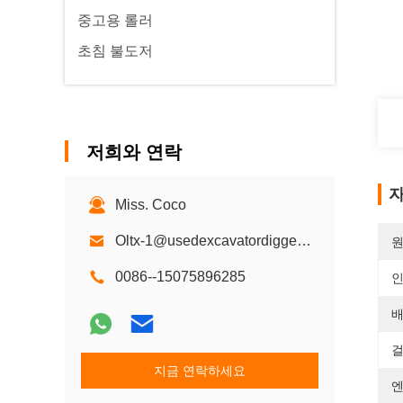
중고용 롤러
초침 불도저
저희와 연락
자
Miss. Coco
Oltx-1@usedexcavatordigger.com
원
0086--15075896285
배
걸
지금 연락하세요
엔