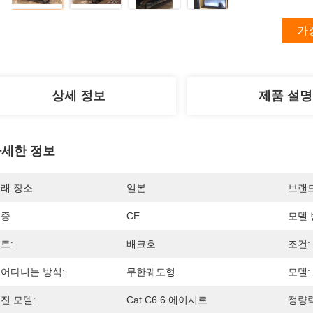
가
상세 정보
제품 설명
세한 정보
래 장소
일본
브랜
인증
CE
모델 
트:
배크호
조건:
어다니는 방식:
무한궤도형
모델:
진 모델:
Cat C6.6 에이시르
정량력