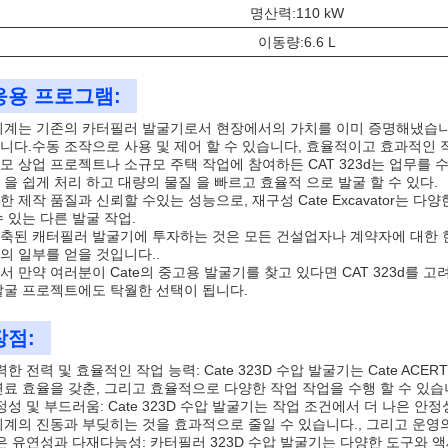
명산력:110 kW
이동량:6.6 L
응용 프로그램:
기계는 기존의 카터필러 발굴기로서 현장에서의 가치를 이미 증명해냈습니
니다.수동 조작으로 사용 및 제어 할 수 있습니다, 효율적이고 효과적인 작
모 상업 프로젝트나 소규모 주택 작업에 참여하든 CAT 323d는 업무를 
 을 쉽게 처리 하고 대량의 물질 을 빠르고 효율적 으로 발굴 할 수 있다.
한 제작 품질과 신뢰할 수있는 성능으로, 재구성 Cate Excavator는
수 있는 다른 발굴 작업.
축된 캐터필러 발굴기에 투자하는 것은 모든 건설업자나 계약자에 대한 
의 일부를 얻을 것입니다..
서 만약 여러분이 Cate의 중고용 발굴기를 찾고 있다면 CAT 323d를 고
발굴 프로젝트에도 탁월한 선택이 됩니다.
장점:
력한 전력 및 효율적인 작업 능력: Cate 323D 수압 발굴기는 Cate A
연료 효율을 갖춘, 그리고 효율적으로 다양한 작업 작업을 수행 할 수 있습
정성 및 부드러움: Cate 323D 수압 발굴기는 작업 조건에서 더 나은 
기계의 진동과 부딪히는 것을 효과적으로 줄일 수 있습니다., 그리고 운영
은 유연성과 다재다능성: 카터필러 323D 수압 발굴기는 다양한 도구와 