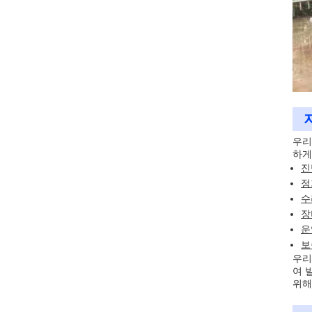
우리
하게
진
정
수
장
운
보
우리
여 
위해