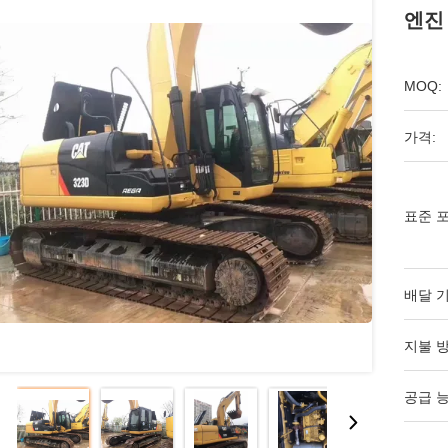
엔진 
MOQ:
가격:
표준 포
배달 기
지불 방
공급 능