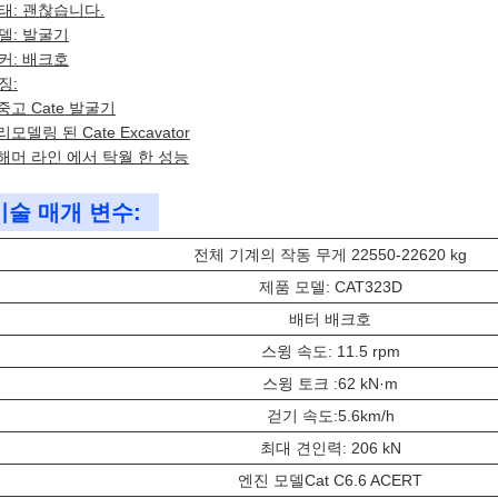
태: 괜찮습니다.
델: 발굴기
커: 배크호
징:
중고 Cate 발굴기
리모델링 된 Cate Excavator
해머 라인 에서 탁월 한 성능
기술 매개 변수:
전체 기계의 작동 무게 22550-22620 kg
제품 모델: CAT323D
배터 배크호
스윙 속도: 11.5 rpm
스윙 토크 :62 kN·m
걷기 속도:5.6km/h
최대 견인력: 206 kN
엔진 모델Cat C6.6 ACERT