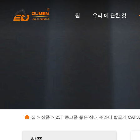
집
우리 에 관한 것
집
>
상품
>
23T 중고품 좋은 상태 뚜라미 발굴기 CAT323
상품