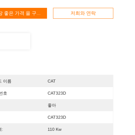
장 좋은 가격 을 구하라
저희와 연락
드 이름
CAT
번호
CAT323D
좋아
CAT323D
:
110 Kw