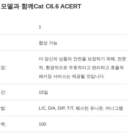
모델과 함께Cat C6.6 ACERT
1
협상 가능
더 당신의 상품의 안전을 보장하기 위해, 전문
장:
적, 환경적으로 우호적이고 편리하고 효율적
패키징 서비스는 제공될 것입니다.
간:
15일
법:
L/C, D/A, D/P, T/T, 웨스턴 유니온, 머니그램
력:
100