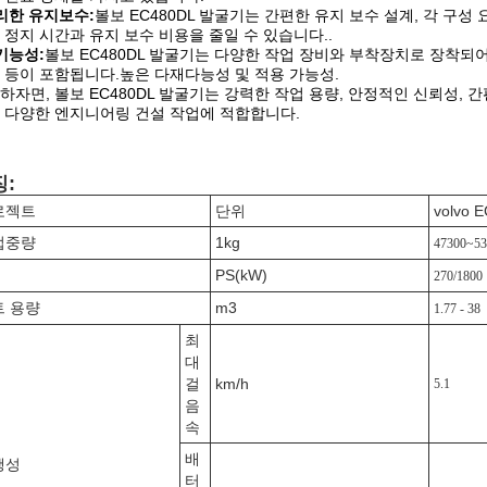
리한 유지보수:
볼보 EC480DL 발굴기는 간편한 유지 보수 설계, 각 구
 정지 시간과 유지 보수 비용을 줄일 수 있습니다..
기능성:
볼보 EC480DL 발굴기는 다양한 작업 장비와 부착장치로 장착되어 
 등이 포함됩니다.높은 다재다능성 및 적용 가능성.
하자면, 볼보 EC480DL 발굴기는 강력한 작업 용량, 안정적인 신뢰성, 
 다양한 엔지니어링 건설 작업에 적합합니다.
:
로젝트
단위
volvo 
업중량
1kg
47300~53
PS(kW)
270/1800
트 용량
m3
1.77 - 38
최
대
걸
km/h
5.1
음
속
배
행성
터