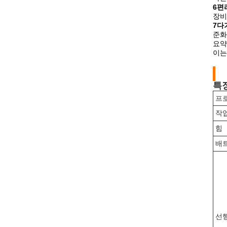
6편
장비
7다
준화
요약
이는
특징
프
작
힘
배
선