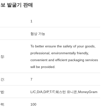
볼보 발굴기 판매
1
협상 가능
To better ensure the safety of your goods,
professional, environmentally friendly,
장:
convenient and efficient packaging services
will be provided.
간:
7
법:
L/C,D/A,D/P,T/T,웨스턴 유니온,MoneyGram
력:
100