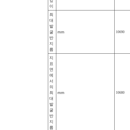
깊
이
최
대
발
굴
mm
10690
반
지
름
지
표
면
에
서
의
최
mm
10680
대
발
굴
반
지
름