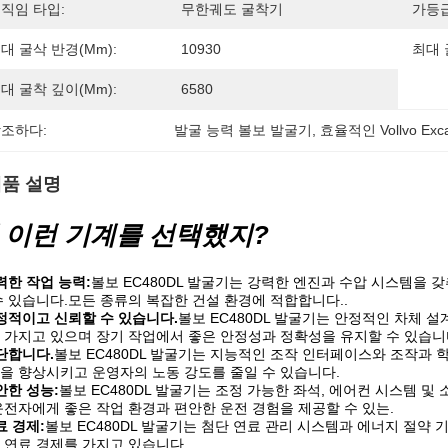
직임 타입:
무한궤도 굴착기
가등급
대 굴삭 반경(mm):
10930
최대 
대 굴착 깊이(mm):
6580
조하다:
발굴 능력 볼보 발굴기
, 
효율적인 Vollvo Exc
품 설명
 이런 기계를 선택했지?
력한 작업 능력:
볼보 EC480DL 발굴기는 강력한 엔진과 수압 시스템을 
수 있습니다.모든 종류의 복잡한 건설 환경에 적합합니다..
정적이고 신뢰할 수 있습니다.
볼보 EC480DL 발굴기는 안정적인 차체 
 가지고 있으며 장기 작업에서 좋은 안정성과 정확성을 유지할 수 있습니
단합니다.
볼보 EC480DL 발굴기는 지능적인 조작 인터페이스와 조작과 
을 향상시키고 운영자의 노동 강도를 줄일 수 있습니다.
안한 성능:
볼보 EC480DL 발굴기는 조정 가능한 좌석, 에어컨 시스템 
운전자에게 좋은 작업 환경과 편안한 운전 경험을 제공할 수 있는.
료 경제:
볼보 EC480DL 발굴기는 첨단 연료 관리 시스템과 에너지 절약 
 연료 경제를 가지고 있습니다.