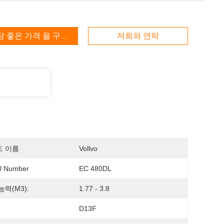
장 좋은 가격 을 구하라
저희와 연락
드 이름
Vollvo
l Number
EC 480DL
능력(m3):
1.77 - 3.8
D13F