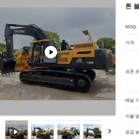
톤 
MOQ:
가격:
표준 포
배달 기
지불 방
공급 능