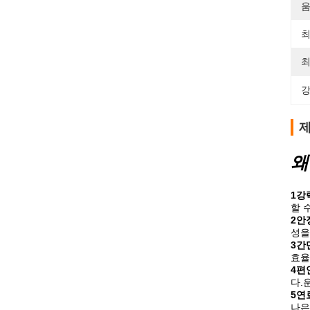
움
최
최
강
제
왜
1강
할 
2안
성을
3간
효율
4편
다.
5연
나은