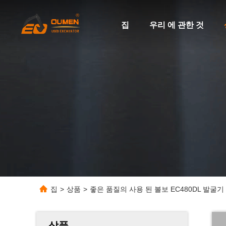
집
우리 에 관한 것
집
>
상품
>
좋은 품질의 사용 된 볼보 EC480DL 발굴기
상품