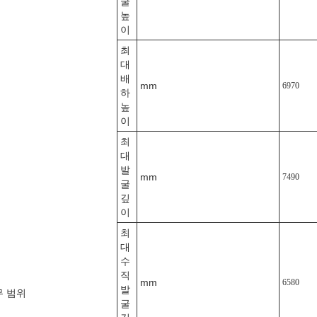
굴
높
이
최
대
배
mm
6970
하
높
이
최
대
발
mm
7490
굴
깊
이
최
대
수
직
mm
6580
발
무 범위
굴