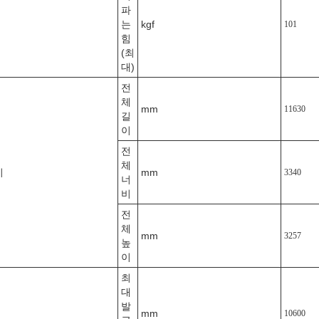
파
는
kgf
101
힘
(최
대)
전
체
mm
11630
길
이
전
체
기
mm
3340
너
비
전
체
mm
3257
높
이
최
대
발
mm
10600