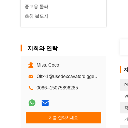
중고용 롤러
초침 불도저
저희와 연락
Miss. Coco
자
Oltx-1@usedexcavatordigger.com
Pl
0086--15075896285
작
지금 연락하세요
가